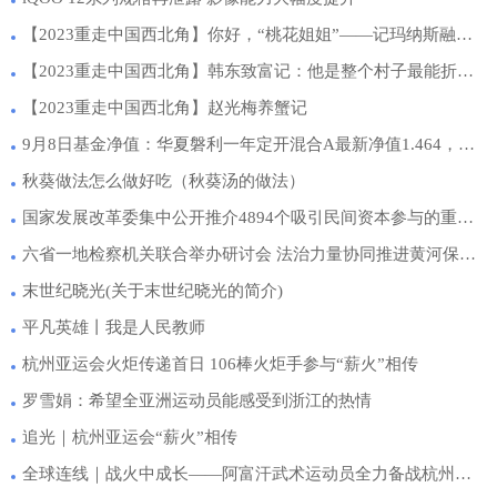
【2023重走中国西北角】你好，“桃花姐姐”——记玛纳斯融媒体中心记者再努尔·艾克拜尔
【2023重走中国西北角】韩东致富记：他是整个村子最能折腾的人
【2023重走中国西北角】赵光梅养蟹记
9月8日基金净值：华夏磐利一年定开混合A最新净值1.464，涨0.31%
秋葵做法怎么做好吃（秋葵汤的做法）
国家发展改革委集中公开推介4894个吸引民间资本参与的重点项目
六省一地检察机关联合举办研讨会 法治力量协同推进黄河保护治理
末世纪晓光(关于末世纪晓光的简介)
平凡英雄丨我是人民教师
杭州亚运会火炬传递首日 106棒火炬手参与“薪火”相传
罗雪娟：希望全亚洲运动员能感受到浙江的热情
追光｜杭州亚运会“薪火”相传
全球连线｜战火中成长——阿富汗武术运动员全力备战杭州亚运会