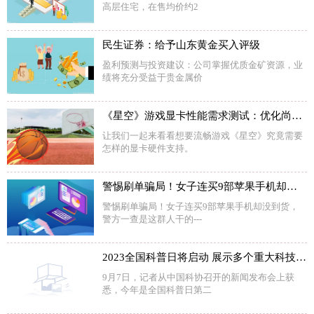
高层住宅，在售均价约2
民生证券：给予山东黄金买入评级
盈利预测与投资建议：公司掌握优质金矿资源，业
绩将充分受益于贵金属价
《星空》游戏显卡性能需求测试：优化尚待提高 RTX4090折戟4K
让我们一起来看看想要流畅游戏《星空》究竟需要
怎样的显卡硬件支持。
警惕刷单骗局！女子连买9部苹果手机却没到货，警方一查是这群人干的
警惕刷单骗局！女子连买9部苹果手机却没到货，
警方一查是这群人干的---
2023全国科普日将启动 展示多个重大科技成就
9月7日，记者从中国科协召开的新闻发布会上获
悉，今年是全国科普日第二