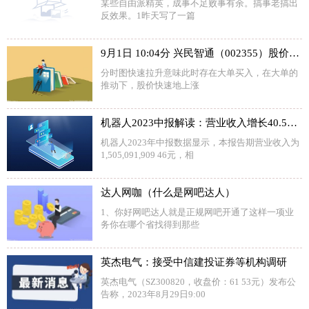
某些自由派精英，成事不足败事有余。搞事老搞出
反效果。1昨天写了一篇
9月1日 10:04分 兴民智通（002355）股价快速拉升
分时图快速拉升意味此时存在大单买入，在大单的
推动下，股价快速地上涨
机器人2023中报解读：营业收入增长40.57%，净利润亏损减少50.75%
机器人2023年中报数据显示，本报告期营业收入为
1,505,091,909 46元，相
达人网咖（什么是网吧达人）
1、你好网吧达人就是正规网吧开通了这样一项业
务你在哪个省找得到那些
英杰电气：接受中信建投证券等机构调研
英杰电气（SZ300820，收盘价：61 53元）发布公
告称，2023年8月29日9:00