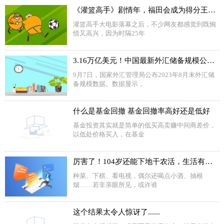
《灌篮高手》剧情年，福田会成为得分王吗？网友：有80%的机会
灌篮高手大电影落幕之后，不少网友都感觉到既惋
惜又高兴，因为时隔25年
3.16万亿美元！中国最新外汇储备规模公布，这个数据10连升
9月7日，国家外汇管理局公布2023年8月末外汇储
备规模数据。数据显示，
什么是基金回撤 基金回撤率高好还是低好
基金投资其实就是简单的低买高卖赚中间商差价，
以低处价格买入，在基金
厉害了！104岁还能下地干农活，生活有滋有味
种菜、下棋、看电视，偶尔还喝点小酒、抽根
烟……若非亲眼所见，或许谁
这个结果太令人惊讶了......