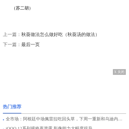
（苏二胡）
上一篇：
秋葵做法怎么做好吃（秋葵汤的做法）
下一篇：
最后一页
X 关闭
热门推荐
全市场：阿根廷中场佩雷拉吃回头草，下周一重新和乌迪内斯签约
iQOO 12系列规格再泄露 影像能力大幅度提升