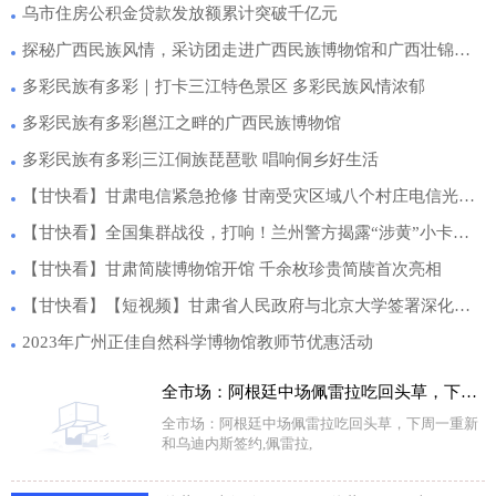
乌市住房公积金贷款发放额累计突破千亿元
探秘广西民族风情，采访团走进广西民族博物馆和广西壮锦博物馆
多彩民族有多彩｜打卡三江特色景区 多彩民族风情浓郁
多彩民族有多彩|邕江之畔的广西民族博物馆
多彩民族有多彩|三江侗族琵琶歌 唱响侗乡好生活
【甘快看】甘肃电信紧急抢修 甘南受灾区域八个村庄电信光缆恢复
【甘快看】全国集群战役，打响！兰州警方揭露“涉黄”小卡片背后的真相
【甘快看】甘肃简牍博物馆开馆 千余枚珍贵简牍首次亮相
【甘快看】【短视频】甘肃省人民政府与北京大学签署深化战略合作协议 胡昌升郝平讲话并见证签约
2023年广州正佳自然科学博物馆教师节优惠活动
全市场：阿根廷中场佩雷拉吃回头草，下周一重新和乌迪内斯签约
全市场：阿根廷中场佩雷拉吃回头草，下周一重新
和乌迪内斯签约,佩雷拉,