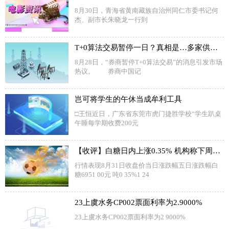
8月30日，青海省黄南藏族自治州同仁市委书记何
杰、副市长朱晓龙一行到
T+0算法交易暂停一日？真相是…多家供应商已通知今起恢复
8月28日，“券商暂停T+0算法交易”的消息引发市场
热议。 券商中国记
岂可将学生的午休当成牟利工具
□王恒近日，广东省东莞市虎门捷胜学校“学生趴桌
午睡每学期收费200元
【收评】白糖日内上涨0.35% 机构称下周糖价大概率维持高位震荡的趋势，郑糖价格在6780一线
行情表现8月31日收盘价当日涨跌幅五日涨跌幅白
糖6951 00元 吨0 35%1 24
23上虞水务CP002票面利率为2.9000%
23上虞水务CP002票面利率为2 9000%