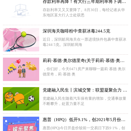
存款利率再降！有大行三年期利率将下调20个基点 其他期限利率也将同步下调
存款利率又又又要降了。8月30日，每经记者从华
东地区某大行人士处获悉
深圳海关咖啡粉中查获冰毒244.5克
近日，深圳邮局海关在一票进境快件包裹中查获冰
毒244 5克。深圳邮局海
莉莉·慕德·奥尔德里奇(关于莉莉·慕德·奥尔德里奇简述)
，你们好，今天0471房产来聊聊一篇莉·慕德·奥尔
德里奇，莉·慕德·奥
党建融入民生丨滨城交警：联盟凝聚合力 让事故处理更舒心
党建融入民生随着汽车保有量的增加，交通事故量
不断攀升，处置力量不足
惠普（HPQ）低开9.1%，创2021年5月份以来最大盘中跌幅
惠普(HPQ)今日开盘价较前一交易日下跌9 1%，创