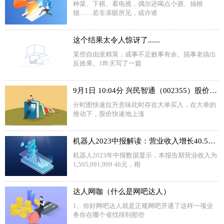
种菜、下棋、看电视，偶尔还喝点小酒、抽根
烟……若非亲眼所见，或许谁
这个结果太令人惊讶了......
某些自由派精英，成事不足败事有余。搞事老搞出
反效果。1昨天写了一篇
9月1日 10:04分 兴民智通（002355）股价快速拉升
分时图快速拉升意味此时存在大单买入，在大单的
推动下，股价快速地上涨
机器人2023中报解读：营业收入增长40.57%，净利润亏损减少50.75%
机器人2023年中报数据显示，本报告期营业收入为
1,505,091,909 46元，相
达人网咖（什么是网吧达人）
1、你好网吧达人就是正规网吧开通了这样一项业
务你在哪个省找得到那些