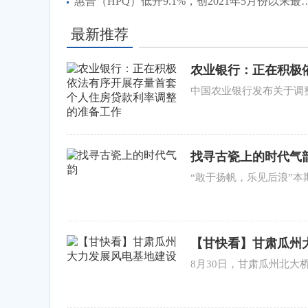
惠普（HPQ）低开9.1%，创2021
最新推荐
农业银行：正在积极
作
中国农业银行发布关于调
找寻古瓷上的时代气
“敢于扬帆，乐见后浪”
【甘快看】甘肃瓜州
8月30日，甘肃瓜州北