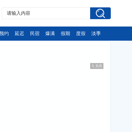
预约
延迟
民宿
爆满
假期
度假
淡季
X 关闭