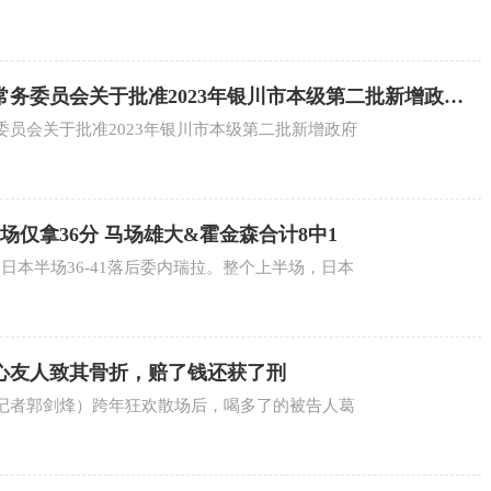
务委员会关于批准2023年银川市本级第二批新增政府
决议
员会关于批准2023年银川市本级第二批新增政府
场仅拿36分 马场雄大&霍金森合计8中1
，日本半场36-41落后委内瑞拉。整个上半场，日本
心友人致其骨折，赔了钱还获了刑
记者郭剑烽）跨年狂欢散场后，喝多了的被告人葛