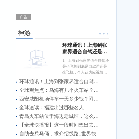
广告
神游
环球通讯！上海到张
家界适合自驾还是坐
飞机
1、上海到张家界适合自驾还
是坐飞机到底是自驾游还是
坐飞机，个人认为应视情况
而定，一是如果你们是一帮
环球通讯！上海到张家界适合自驾还是坐飞机
年
全球观焦点：乌海有几个火车站？哪个火车站离汽车站最近
西安咸阳机场停车一天多少钱？附近有免费的停车场停车吗-播报
全球速读：福建出过哪些名人
青岛火车站位于海边老城区，这么好的位置，未来有存在的必要吗_每日讯息
【全球快播报】这一段时间想出去桂林、张家界这一带游玩可行吗
自助去兵马俑，求介绍线路_世界快消息