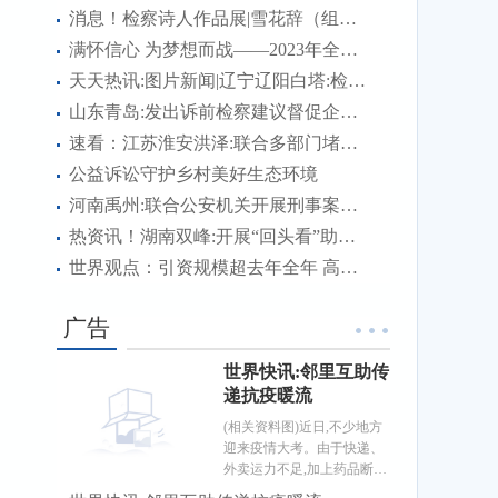
消息！检察诗人作品展|雪花辞（组诗）
满怀信心 为梦想而战——2023年全国硕士研究生招生考试首日见闻
天天热讯:图片新闻|辽宁辽阳白塔:检察官、国家三级心理咨询师为涉案未成年被害人及其家长进行心理疏导
山东青岛:发出诉前检察建议督促企业及时消除消防隐患
速看：江苏淮安洪泽:联合多部门堵住管理漏洞维护道路交通安全
公益诉讼守护乡村美好生态环境
河南禹州:联合公安机关开展刑事案件诉前财产调查
热资讯！湖南双峰:开展“回头看”助推检察建议落地见效
世界观点：引资规模超去年全年 高质量发展成色足——透视中国前11个月吸引外资成绩单
广告
世界快讯:邻里互助传
递抗疫暖流
(相关资料图)近日,不少地方
迎来疫情大考。由于快递、
外卖运力不足,加上药品断
货、抗原检测试剂脱销等,