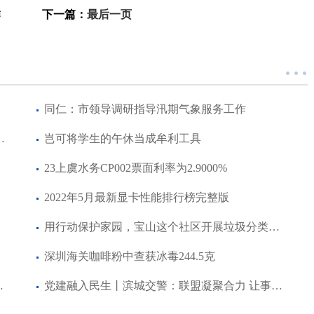
作
下一篇：
最后一页
同仁：市领导调研指导汛期气象服务工作
…多家供应商已通知今起恢复
岂可将学生的午休当成牟利工具
23上虞水务CP002票面利率为2.9000%
2022年5月最新显卡性能排行榜完整版
用行动保护家园，宝山这个社区开展垃圾分类宣传活动
深圳海关咖啡粉中查获冰毒244.5克
·奥尔德里奇简述)
党建融入民生丨滨城交警：联盟凝聚合力 让事故处理更舒心