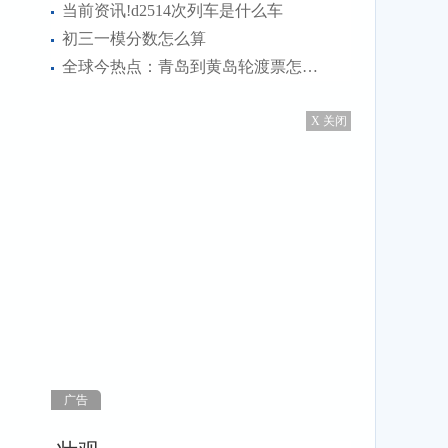
当前资讯!d2514次列车是什么车
初三一模分数怎么算
全球今热点：青岛到黄岛轮渡票怎么买
X 关闭
广告