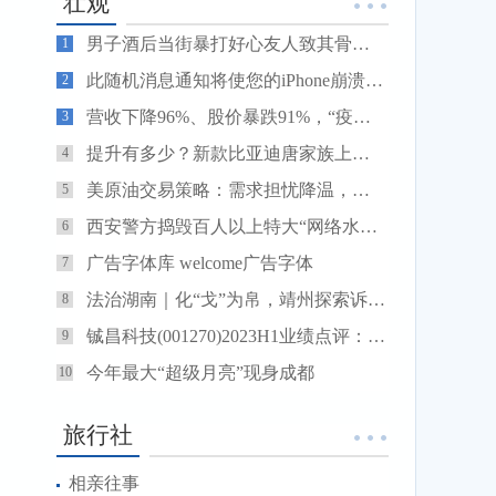
壮观
男子酒后当街暴打好心友人致其骨折，赔了钱还获了刑
1
此随机消息通知将使您的iPhone崩溃甚至无法阅读
2
营收下降96%、股价暴跌91%，“疫苗黑马”康希诺如何翻盘？
3
提升有多少？新款比亚迪唐家族上市 24.98万元起售
4
美原油交易策略：需求担忧降温，油价或剑指布林线上轨
5
西安警方捣毁百人以上特大“网络水军”团伙
6
广告字体库 welcome广告字体
7
法治湖南｜化“戈”为帛，靖州探索诉源治理新路径
8
铖昌科技(001270)2023H1业绩点评：研发投入加大，下游应用领域不断拓宽
9
今年最大“超级月亮”现身成都
10
旅行社
相亲往事