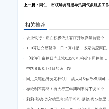
上一篇：
同仁：市领导调研指导汛期气象服务工
相关推荐
农业银行：正在积极依法有序开展存量首套个人住房贷款利率调整的准备工作
T+0算法交易暂停一日？真相是
【收评】白糖日内上涨0.35% 机构称下周糖价大概率维持高位震荡的趋势，郑糖价格在6780一线
中路Ｂ股8月31日加速下跌
国足关键热身赛定档9月，战大马&宿敌模拟同组对手，大名单引争议
存款利率再降！有大行三年期利率将下调20个基点 其他期限利率也将同步下调
莉莉·慕德·奥尔德里奇(关于莉莉·慕德