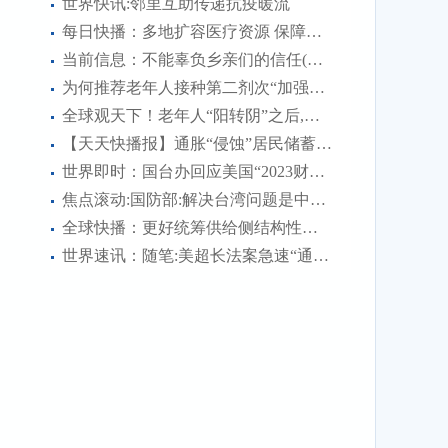
世界快讯:邻里互助传递抗疫暖流
不...
每日快播：多地扩容医疗资源 保障群众就医用药
当前信息：不能辜负乡亲们的信任(青春日记)
为何推荐老年人接种第二剂次“加强针”?
全球观天下！老年人“阳转阴”之后,需要注意什么?
【天天快播报】通胀“侵蚀”居民储蓄 美国经济再遇“逆风”
世界即时：国台办回应美国“2023财年国防授权法案”:强烈不满、坚决反对
焦点滚动:国防部:解决台湾问题是中国人自己的事 美方无权说三道四
全球快播：更好统筹供给侧结构性改革和扩大内需——学习领会“六个更好统筹”之三
世界速讯：随笔:美超长法案急速“通关”的背后