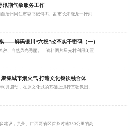
导汛期气象服务工作
藏族自治州同仁市委书记何杰、副市长朱晓龙一行到
棋——解码银川“六权”改革实干密码（一）
茂密、自然风光秀丽。 资料图片星光村利用闲置
│聚集城市烟火气 打造文化餐饮融合体
3年6月启动，在原文化城的基础上进行基础氛围、
6年多建设，贵州、广西两省区首条时速350公里的高