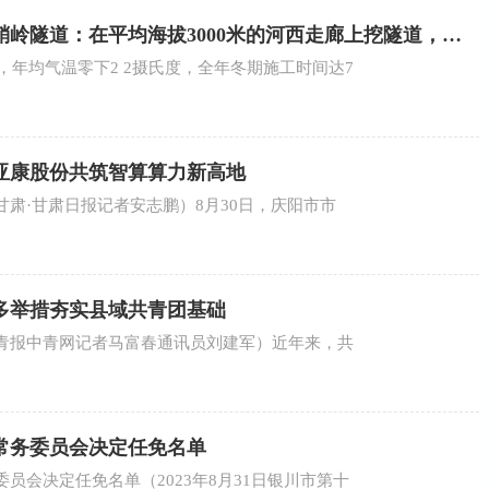
岭隧道：在平均海拔3000米的河西走廊上挖隧道，究
米，年均气温零下2 2摄氏度，全年冬期施工时间达7
亚康股份共筑智算算力新高地
肃·甘肃日报记者安志鹏）8月30日，庆阳市市
多举措夯实县域共青团基础
青报中青网记者马富春通讯员刘建军）近年来，共
常务委员会决定任免名单
员会决定任免名单（2023年8月31日银川市第十